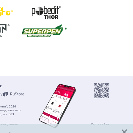
е
ент", 2026
модедово, мкр.
5, оф. 303
ьных данных
Карта сайта