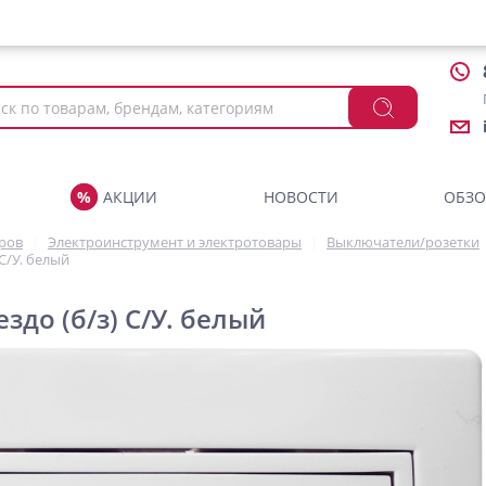
АКЦИИ
НОВОСТИ
ОБЗ
аров
Электроинструмент и электротовары
Выключатели/розетки
 С/У. белый
ездо (б/з) С/У. белый