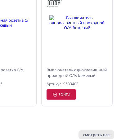
розетка С/У.
Выключатель одноклавишный
проходной О/У. бежевый
85
Артикул: 9533403
ВОЙТИ
смотреть все