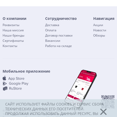
О компании
Сотрудничество
Навигация
Реквизиты
Доставка
Акции
Наша миссия
Оплата
Новости
Наши бренды
Договор поставки
Обзоры
Сертификаты
Вакансии
Контакты
Работа на складе
Мобильное приложение
САЙТ ИСПОЛЬЗУЕТ ФАЙЛЫ COOKIES И СЕРВИС СБОРА
ТЕХНИЧЕСКИХ ДАННЫХ ЕГО ПОСЕТИТЕЛЕЙ.
© ООО "Компания Политех-инструмент", 2026
ПРОДОЛЖАЯ ИСПОЛЬЗОВАТЬ ДАННЫЙ РЕСУРС, ВЫ
142072, Московская область, г. Домодедово, мкр.