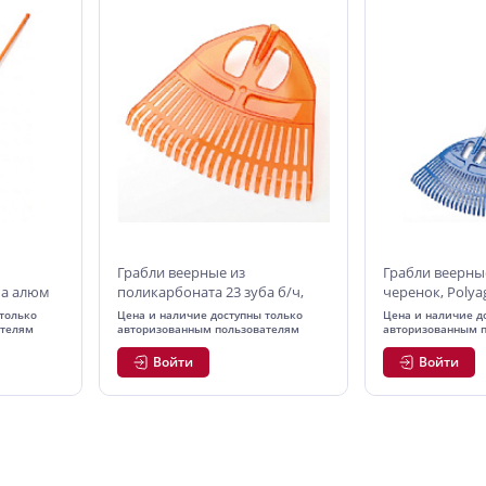
Грабли веерные из
Грабли веерные
ба алюм
поликарбоната 23 зуба б/ч,
черенок, Polya
LD
Polyagro GOLD
только
Цена и наличие доступны только
Цена и наличие д
ателям
авторизованным пользователям
авторизованным 
Войти
Войти