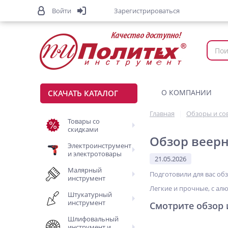
Войти
Зарегистрироваться
О КОМПАНИИ
СКАЧАТЬ КАТАЛОГ
Главная
Обзоры и со
Товары со
скидками
Обзор веерн
Электроинструмент
и электротовары
21.05.2026
Малярный
Подготовили для вас об
инструмент
Легкие и прочные, с ал
Штукатурный
инструмент
Смотрите обзор 
Шлифовальный
инструмент и