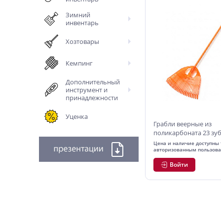
Зимний
инвентарь
Хозтовары
Кемпинг
Дополнительный
инструмент и
принадлежности
Уценка
Грабли веерные из
поликарбоната 23 зу
черенок, Polyagro GO
Цена и наличие доступны 
авторизованным пользов
Войти