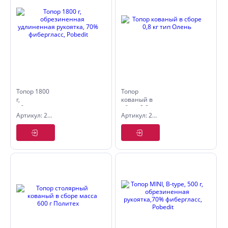
Топор 1800
Топор
г,
кованый в
обрезиненная
сборе 0,8
Артикул: 2544318
Артикул: 2646310
удлиненная
кг тип
рукоятка,
Олень
70%
фибергласс,
Pobedit