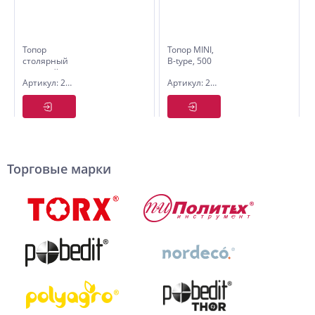
Топор
Топор MINI,
столярный
B-type, 500
кованый в
г,
Артикул: 2546016
Артикул: 2544850
сборе
обрезиненная
масса 600
рукоятка,70%
г Политех
фибергласс,
Pobedit
Торговые марки