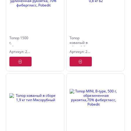
Топор 1500
Топор
г,
кованый в
обрезиненная
сборе 0,8
Артикул: 2544315
Артикул: 2546218
удлиненная
кг Б2
рукоятка,
70%
фибергласс,
Pobedit