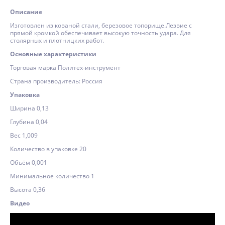
Описание
Изготовлен из кованой стали, березовое топорище.Лезвие с
прямой кромкой обеспечивает высокую точность удара. Для
столярных и плотницких работ.
Основные характеристики
Торговая марка Политех-инструмент
Страна производитель: Россия
Упаковка
Ширина 0,13
Глубина 0,04
Вес 1,009
Количество в упаковке 20
Объём 0,001
Минимальное количество 1
Высота 0,36
Видео