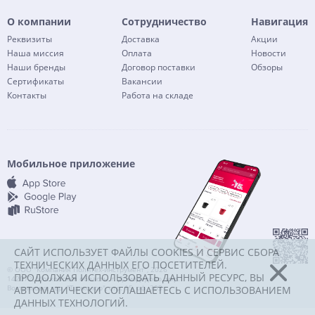
О компании
Сотрудничество
Навигация
Реквизиты
Доставка
Акции
Наша миссия
Оплата
Новости
Наши бренды
Договор поставки
Обзоры
Сертификаты
Вакансии
Контакты
Работа на складе
Мобильное приложение
САЙТ ИСПОЛЬЗУЕТ ФАЙЛЫ COOKIES И СЕРВИС СБОРА
ТЕХНИЧЕСКИХ ДАННЫХ ЕГО ПОСЕТИТЕЛЕЙ.
© ООО "Компания Политех-инструмент", 2026
ПРОДОЛЖАЯ ИСПОЛЬЗОВАТЬ ДАННЫЙ РЕСУРС, ВЫ
142072, Московская область, г. Домодедово, мкр.
Востряково, тер. "Триколор", стр. 15, оф. 303
АВТОМАТИЧЕСКИ СОГЛАШАЕТЕСЬ С ИСПОЛЬЗОВАНИЕМ
ДАННЫХ ТЕХНОЛОГИЙ.