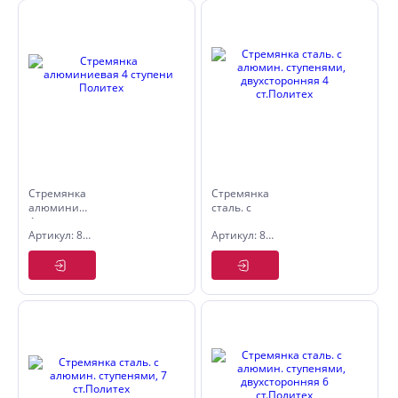
Стремянка
Стремянка
алюминиевая
сталь. с
4 ступени
алюмин.
Артикул: 8060104
Артикул: 8061004
Политех
ступенями,
двухсторонняя
4
ст.Политех