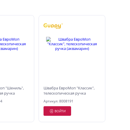
оп "Шениль",
Швабра ЕвроМоп "Классик",
ая ручка
телескопическая ручка
(аквамарин)
94
Артикул: 8008191
ВОЙТИ