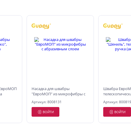
 ЕвроМОП
Насадка для швабры
Швабра ЕвроМ
а
"ЕвроМОП" из микрофибры с
телескопическ
абразивным слоем
(аквамарин)
Артикул: 8008131
Артикул: 80081
ВОЙТИ
ВОЙТИ