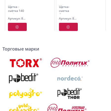
Щетка -
Щетка-
смётка 140
сметка
мм (мягкая
Guppy
Артикул: 8005901
Артикул: 8005900
нейлон
290*45*70
щетина
мм
55мм)
(нейлон
щетина
50мм)
Торговые марки