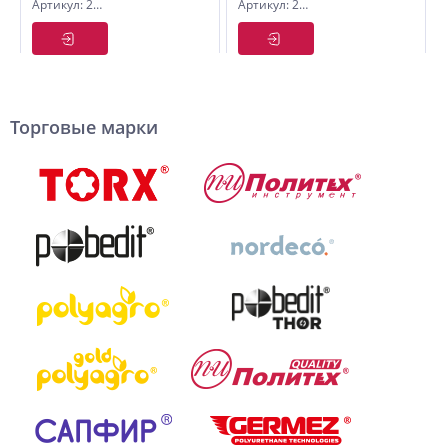
Артикул: 2500372
Артикул: 2500076
T111C ,
T244D,
HCS,
HCS,
Политех
Pobedit
(2шт)
(2шт)
Торговые марки