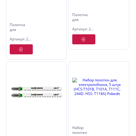
Полотна
для
электролобзика
Полотна
Артикул: 2500151
T218A,
для
HSS,
электролобзика
Артикул: 2500376
Pobedit
T244D ,
(2шт)
HCS,
Политех
(2шт)
Набор
полотен