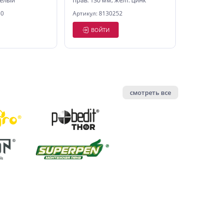
белый
прав. 130 мм, желт. цинк
50
Артикул: 8130252
ВОЙТИ
смотреть все