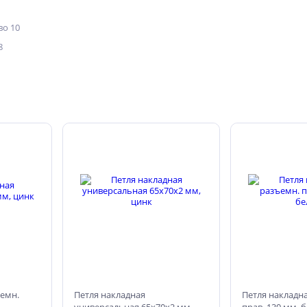
о 10
8
ъемн.
Петля накладная
Петля накладн