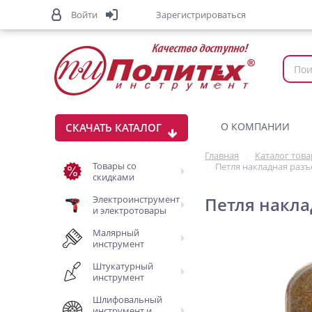
Войти
Зарегистрироваться
О КОМПАНИИ
СКАЧАТЬ КАТАЛОГ
Главная
Каталог тов
Товары со
Петля накладная разъе
скидками
Электроинструмент
Петля накла
и электротовары
Малярный
инструмент
Штукатурный
инструмент
Шлифовальный
инструмент и