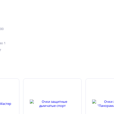
200
о 1
7