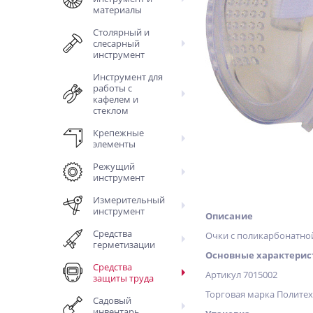
материалы
Столярный и
слесарный
инструмент
Инструмент для
работы с
кафелем и
стеклом
Крепежные
элементы
Режущий
инструмент
Измерительный
инструмент
Описание
Средства
Очки с поликарбонатно
герметизации
Основные характерис
Средства
Артикул 7015002
защиты труда
Торговая марка Полите
Садовый
инвентарь