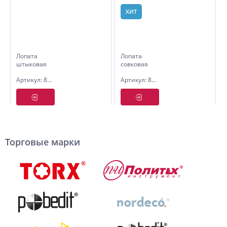
ХИТ
Лопата
Лопата
штыковая
совковая
рельсовая
рельсовая
Артикул: 8025142
Артикул: 8025118
сталь
сталь КРОТ
КОПАЛЫЧ
2, Pobedit
с
черенком
Торговые марки