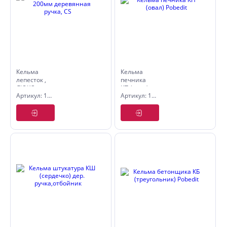
Кельма
Кельма
лепесток ,
печника
ЛЮКС
КП (овал)
Артикул: 1071520
Артикул: 1070208
200мм
Pobedit
деревянная
ручка, CS