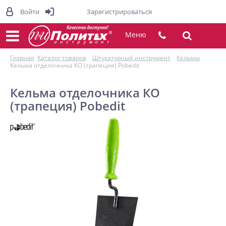
Войти
Зарегистрироваться
Меню
Главная
Каталог товаров
Штукатурный инструмент
Кельмы
Кельма отделочника КО (трапеция) Pobedit
Кельма отделочника КО
(трапеция) Pobedit