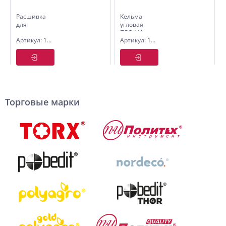
Расшивка
Кельма
для
угловая
внешних
ПРОФИ
Артикул: 1070114
Артикул: 1073310
швов, 10
(внут)дер.ручка,CrV
мм, дерев.
75х75х110
ручка
Торговые марки