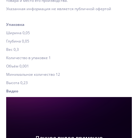
товара и место его производства.
Указанная информация не является публичной офертой
Упаковка
Ширина 0,05
Глубина 0,05
Вес 0,3
Количество в упаковке 1
Объём 0,001
Минимальное количество 12
Высота 0,23
Видео