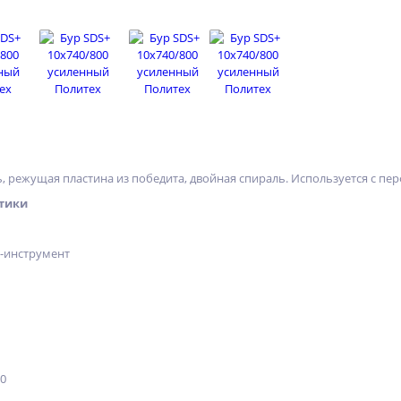
 режущая пластина из победита, двойная спираль. Используется с перф
тики
х-инструмент
10