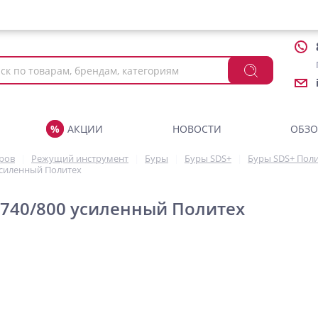
АКЦИИ
НОВОСТИ
ОБЗ
аров
Режущий инструмент
Буры
Буры SDS+
Буры SDS+ Пол
усиленный Политех
х740/800 усиленный Политех