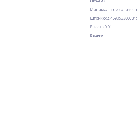
Объём 0
Минимальное количеств
Штрихкод 469053300731
Высота 0,01
Видео