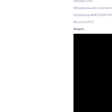
Объём 0,001
Минимальное количеств
Штрихкод 469053300747
Высота 0,015
Видео