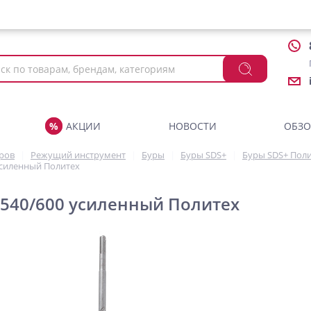
АКЦИИ
НОВОСТИ
ОБЗ
аров
Режущий инструмент
Буры
Буры SDS+
Буры SDS+ Пол
усиленный Политех
х540/600 усиленный Политех