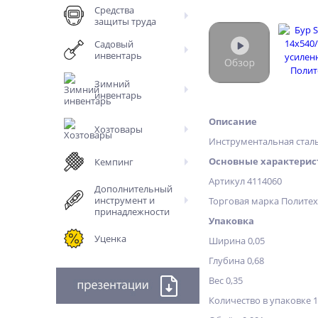
Средства
защиты труда
Садовый
инвентарь
Зимний
инвентарь
Описание
Хозтовары
Инструментальная сталь,
Основные характерис
Кемпинг
Артикул 4114060
Дополнительный
инструмент и
Торговая марка Полите
принадлежности
Упаковка
Уценка
Ширина 0,05
Глубина 0,68
Вес 0,35
Количество в упаковке 