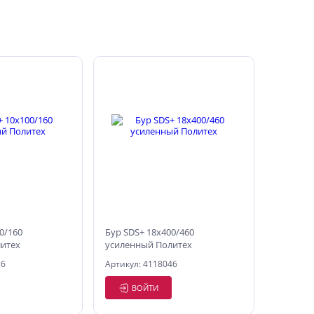
0/160
Бур SDS+ 18х400/460
итех
усиленный Политех
16
Артикул: 4118046
ВОЙТИ