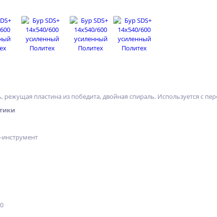
 режущая пластина из победита, двойная спираль. Используется с перф
тики
х-инструмент
10