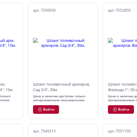
арт. 7550930
арт. 7552850
рм.
Шланг поливочный армиров.
Шланг поливо
", 15м.
Сад 3/4", 30м.
Фазенда 1", 50 
только
Цена и наличие доступны только
Цена и наличие д
ателям
авторизованным пользователям
авторизованным 
Войти
Войти
арт. 7549215
арт. 7551150