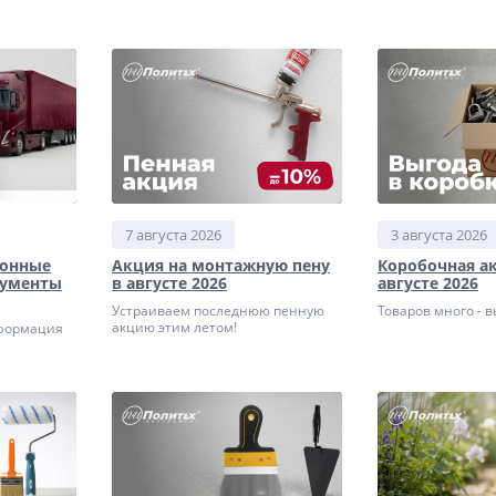
7 августа 2026
3 августа 2026
ронные
Акция на монтажную пену
Коробочная а
кументы
в августе 2026
августе 2026
Устраиваем последнюю пенную
Товаров много - 
акцию этим летом!
формация
ревозчиков