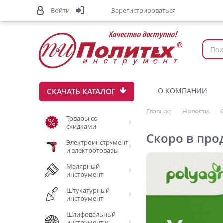
Войти
Зарегистрироваться
О КОМПАНИИ
СКАЧАТЬ КАТАЛОГ
Главная
Новости
Товары со
скидками
Скоро в про
Электроинструмент
и электротовары
Малярный
инструмент
Штукатурный
инструмент
Шлифовальный
инструмент и