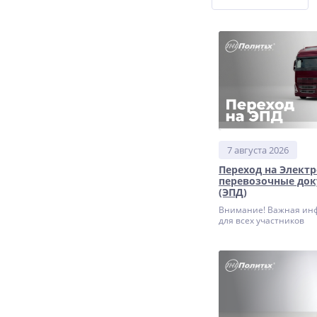
7 августа 2026
Переход на Элект
перевозочные до
(ЭПД)
Внимание! Важная ин
для всех участников
грузоперевозки —
грузоотправителей, пе
и грузополучателей!