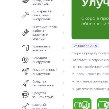
материалы
Столярный и
слесарный
инструмент
Инструмент для
работы с
кафелем и
стеклом
25 ноября 2025
Крепежные
элементы
Скоро в продажу поступ
Режущий
Готовьтесь к встрече с 
инструмент
Главные особенности о
Измерительный
инструмент
повышенная износост
Средства
усиленное армирова
герметизации
увеличено рабочее д
Средства
защиты труда
Садовый
инвентарь