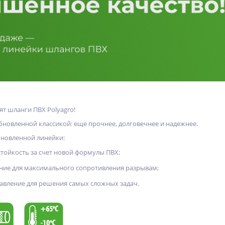
ят шланги ПВХ Polyagro!
обновленной классикой: еще прочнее, долговечнее и надежнее.
бновленной линейки:
ойкость за счет новой формулы ПВХ;
ние для максимального сопротивления разрывам;
авление для решения самых сложных задач.