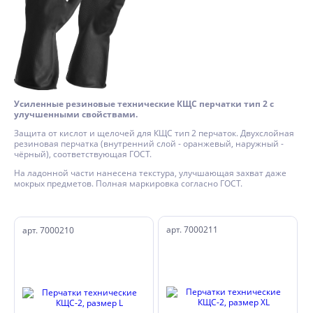
Усиленные резиновые технические КЩС перчатки тип 2 с
улучшенными свойствами.
Защита от кислот и щелочей для КЩС тип 2 перчаток.
Двухслойная
резиновая перчатка (внутренний слой - оранжевый, наружный -
чёрный), соответствующая ГОСТ.
На ладонной части нанесена текстура, улучшающая захват даже
мокрых предметов. Полная маркировка согласно ГОСТ.
арт. 7000211
арт. 7000210