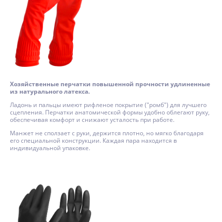
Хозяйственные перчатки повышенной прочности удлиненные
из натурального латекса.
Ладонь и пальцы имеют рифленое покрытие ("ромб") для лучшего
сцепления. Перчатки анатомической формы удобно облегают руку,
обеспечивая комфорт и снижают усталость при работе.
Манжет не сползает с руки, держится плотно, но мягко благодаря
его специальной конструкции. Каждая пара находится в
индивидуальной упаковке.