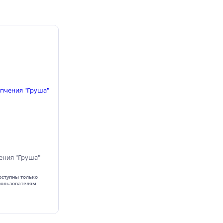
ения "Груша"
оступны только
пользователям