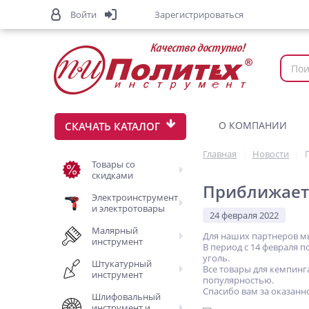
Войти
Зарегистрироваться
О КОМПАНИИ
СКАЧАТЬ КАТАЛОГ
Главная
Новости
Товары со
скидками
Приближаетс
Электроинструмент
и электротовары
24 февраля 2022
Малярный
Для наших партнеров мы
инструмент
В период с 14 февраля 
уголь.
Штукатурный
Все товары для кемпинг
инструмент
популярностью.
Спасибо вам за оказанн
Шлифовальный
инструмент и