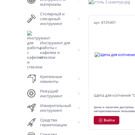
материалы
Столярный и
слесарный
арт. 8105401
инструмент
Инструмент для
работы с
кафелем и
стеклом
Крепежные
элементы
Режущий
Щепа для копчения "
инструмент
Измерительный
Цена и наличие доступны 
инструмент
авторизованным пользов
Средства
Войти
герметизации
Средства