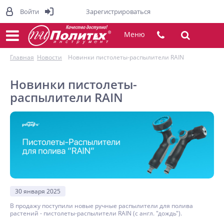
Войти
Зарегистрироваться
Меню
Главная
Новости
Новинки пистолеты-распылители RAIN
Новинки пистолеты-
распылители RAIN
30 января 2025
В продажу поступили новые ручные распылители для полива
растений - пистолеты-распылители RAIN (с англ. "дождь").