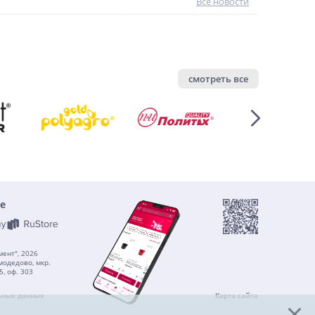
Все новости
смотреть все
е
ент", 2026
модедово, мкр.
5, оф. 303
ьных данных
Карта сайта