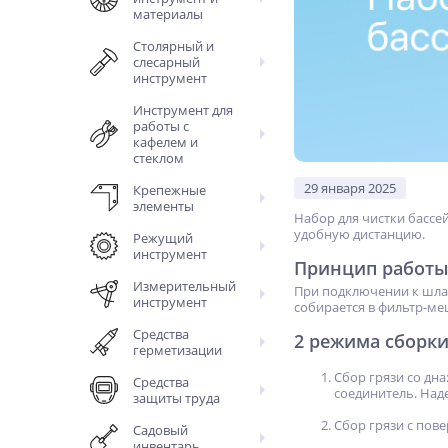
материалы
Столярный и
слесарный
инструмент
Инструмент для
работы с
кафелем и
стеклом
29 января 2025
Крепежные
элементы
Набор для чистки бассе
удобную дистанцию.
Режущий
инструмент
Принцип работы
Измерительный
При подключении к шланг
инструмент
собирается в фильтр-ме
Средства
2 режима сборки
герметизации
Сбор грязи со дн
Средства
соединитель. Над
защиты труда
Сбор грязи с пове
Садовый
инвентарь