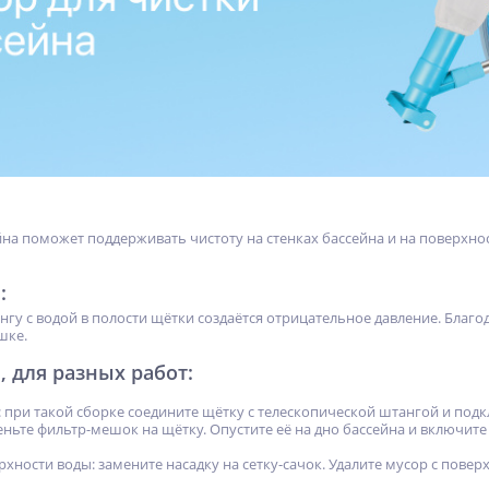
йна поможет поддерживать чистоту на стенках бассейна и на поверхно
:
у с водой в полости щётки создаётся отрицательное давление. Благода
шке.
, для разных работ:
а: при такой сборке соедините щётку с телескопической штангой и п
еньте фильтр-мешок на щётку. Опустите её на дно бассейна и включите
рхности воды: замените насадку на сетку-сачок. Удалите мусор с повер