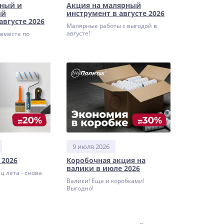
рный и
Акция на малярный
ый
инструмент в августе 2026
августе 2026
Малярные работы с выгодой в
августе!
вместе по
9 июля 2026
 2026
Коробочная акция на
валики в июле 2026
ц лета - снова
Валики! Еще и коробками!
Выгодно!