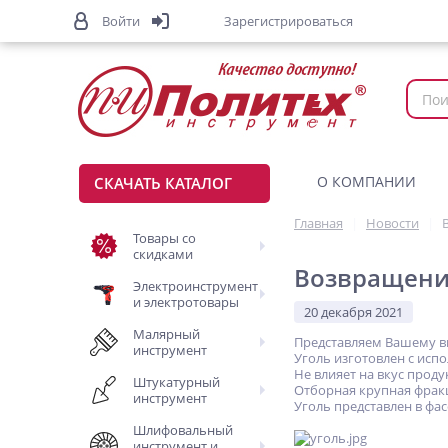
Войти
Зарегистрироваться
О КОМПАНИИ
СКАЧАТЬ КАТАЛОГ
Главная
Новости
Товары со
скидками
Возвращение
Электроинструмент
и электротовары
20 декабря 2021
Малярный
Представляем Вашему в
инструмент
Уголь изготовлен с исп
Не влияет на вкус проду
Штукатурный
Отборная крупная фрак
инструмент
Уголь представлен в фасов
Шлифовальный
инструмент и