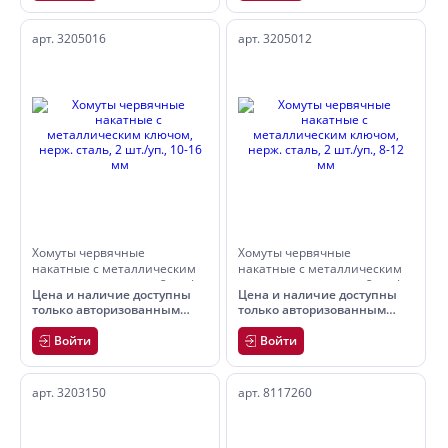
арт. 3205016
арт. 3205012
Хомуты червячные
Хомуты червячные
накатные с металлическим
накатные с металлическим
ключом, нерж. сталь, 2 шт./
ключом, нерж. сталь, 2 шт./
Цена и наличие доступны
Цена и наличие доступны
уп., 10-16 мм
уп., 8-12 мм
только авторизованным
только авторизованным
пользователям
пользователям
Войти
Войти
арт. 3203150
арт. 8117260