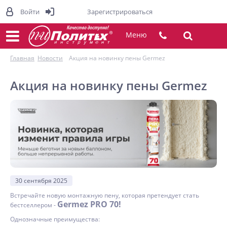
Войти
Зарегистрироваться
Меню
Главная
Новости
Акция на новинку пены Germez
Акция на новинку пены Germez
30 сентября 2025
Встречайте новую монтажную пену, которая претендует стать
Germez PRO 70!
бестселлером -
Однозначные преимущества: