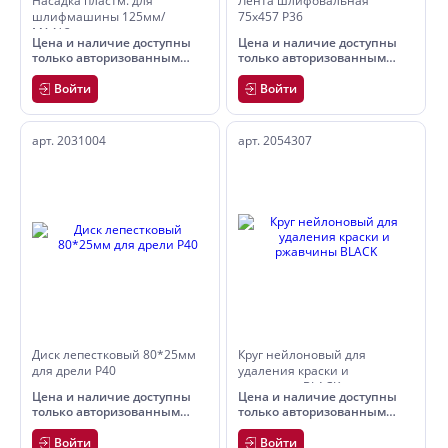
Насадка пластм. для
Лента шлифовальная
шлифмашины 125мм/
75х457 Р36
М14*2 с липуч
Цена и наличие доступны
Цена и наличие доступны
только авторизованным
только авторизованным
пользователям
пользователям
Войти
Войти
арт. 2031004
арт. 2054307
Диск лепестковый 80*25мм
Круг нейлоновый для
для дрели Р40
удаления краски и
ржавчины BLACK
Цена и наличие доступны
Цена и наличие доступны
только авторизованным
только авторизованным
пользователям
пользователям
Войти
Войти