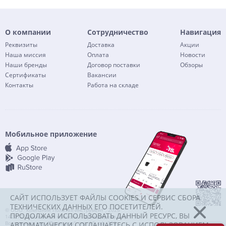
О компании
Сотрудничество
Навигация
Реквизиты
Доставка
Акции
Наша миссия
Оплата
Новости
Наши бренды
Договор поставки
Обзоры
Сертификаты
Вакансии
Контакты
Работа на складе
Мобильное приложение
САЙТ ИСПОЛЬЗУЕТ ФАЙЛЫ COOKIES И СЕРВИС СБОРА
ТЕХНИЧЕСКИХ ДАННЫХ ЕГО ПОСЕТИТЕЛЕЙ.
© ООО "Компания Политех-инструмент", 2026
ПРОДОЛЖАЯ ИСПОЛЬЗОВАТЬ ДАННЫЙ РЕСУРС, ВЫ
142072, Московская область, г. Домодедово, мкр.
Востряково, тер. "Триколор", стр. 15, оф. 303
АВТОМАТИЧЕСКИ СОГЛАШАЕТЕСЬ С ИСПОЛЬЗОВАНИЕМ