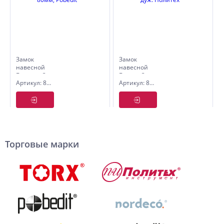
Замок
Замок
навесной
навесной
Бастион-3,
Бункер-3,ст,50мм,
Артикул: 8113080
Артикул: 8117150
П., сталь,
удл. дуж.
80мм,
Политех
Pobedit
Торговые марки