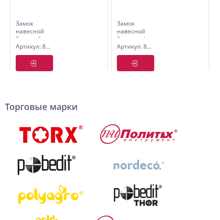
Замок
Замок
навесной
навесной
Бункер-3,ст,38мм.
Бастион-1,
Артикул: 8117038
Артикул: 8111070
Политех
всепогод.,
70мм,
Pobedit
Торговые марки