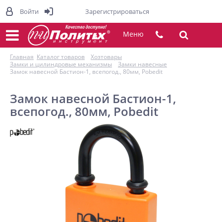
Войти
Зарегистрироваться
Меню
Главная
Каталог товаров
Хозтовары
Замки и цилиндровые механизмы
Замки навесные
Замок навесной Бастион-1, всепогод., 80мм, Pobedit
Замок навесной Бастион-1,
всепогод., 80мм, Pobedit