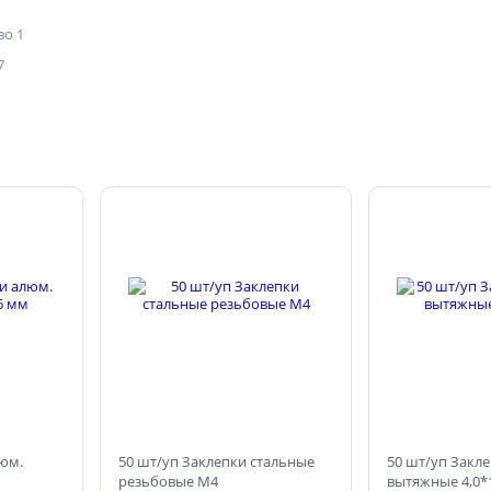
о 1
7
люм.
50 шт/уп Заклепки стальные
50 шт/уп Закл
резьбовые М4
вытяжные 4,0*