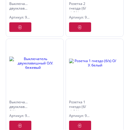
Выключатель
Розетка 2
двухклавишный
гнезда (б/
с
з) С/У.
Артикул: 9533145
Артикул: 9533177
подсветкой
бежевый
С/У.
бежевый
Выключатель
Розетка 1
двухклавишный
гнездо (б/
О/У.
з) О/У.
Артикул: 9533413
Артикул: 9533426
бежевый
белый