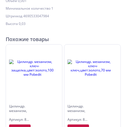
Объём 0,001
Минимальное количество 1
Штрихкод 4690533047984
Высота 0,03
Похожие товары
Цилиндр.
Цилиндр.
механизм,
механизм,
ключ-
ключ-
Артикул: 8126100
Артикул: 8127070
защелка,цвет:золото,100
ключ,цвет:золото,70
мм Pobedit
мм Pobedit