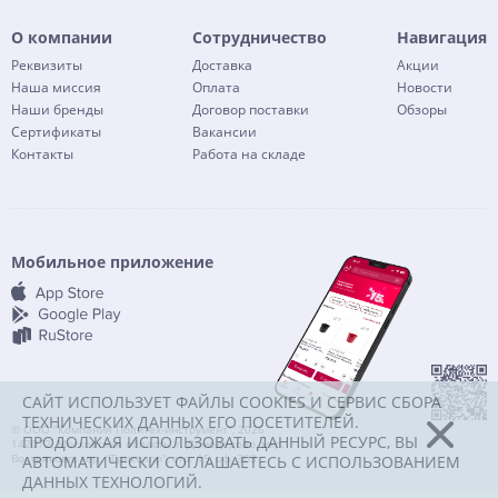
О компании
Сотрудничество
Навигация
Реквизиты
Доставка
Акции
Наша миссия
Оплата
Новости
Наши бренды
Договор поставки
Обзоры
Сертификаты
Вакансии
Контакты
Работа на складе
Мобильное приложение
САЙТ ИСПОЛЬЗУЕТ ФАЙЛЫ COOKIES И СЕРВИС СБОРА
ТЕХНИЧЕСКИХ ДАННЫХ ЕГО ПОСЕТИТЕЛЕЙ.
© ООО "Компания Политех-инструмент", 2026
ПРОДОЛЖАЯ ИСПОЛЬЗОВАТЬ ДАННЫЙ РЕСУРС, ВЫ
142072, Московская область, г. Домодедово, мкр.
Востряково, тер. "Триколор", стр. 15, оф. 303
АВТОМАТИЧЕСКИ СОГЛАШАЕТЕСЬ С ИСПОЛЬЗОВАНИЕМ
ДАННЫХ ТЕХНОЛОГИЙ.