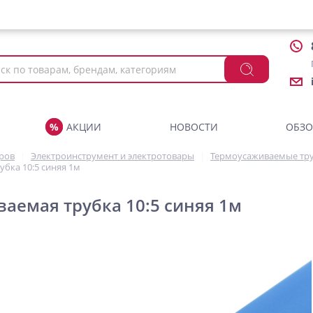
АКЦИИ
НОВОСТИ
ОБЗ
аров
Электроинструмент и электротовары
Термоусаживаемые тр
бка 10:5 синяя 1м
аемая трубка 10:5 синяя 1м