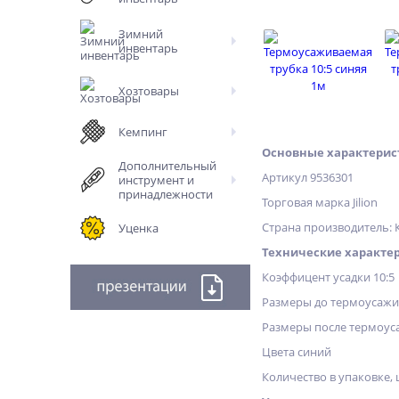
Зимний
инвентарь
Хозтовары
Кемпинг
Основные характерис
Дополнительный
Артикул 9536301
инструмент и
принадлежности
Торговая марка Jilion
Страна производитель: 
Уценка
Технические характе
Коэффицент усадки 10:5
Размеры до термоусажи
Размеры после термоус
Цвета синий
Количество в упаковке, 