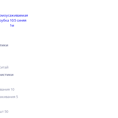
тики
Китай
ристики
вания 10
аживания 5
шт 50