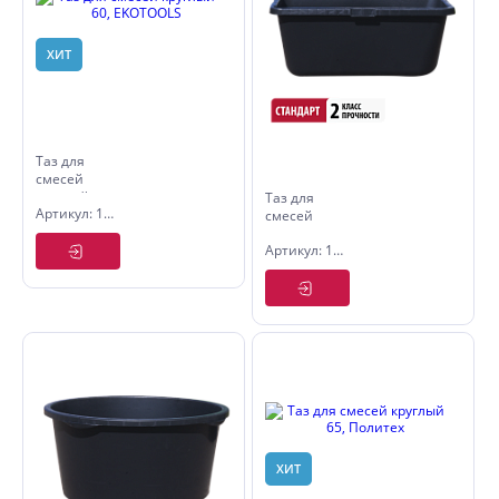
ХИТ
Таз для
смесей
круглый
Таз для
Артикул: 1085060
60,
смесей
EKOTOOLS
усиленный
Артикул: 1087109
прямоугольный
90,
Политех
QUALITY
ХИТ