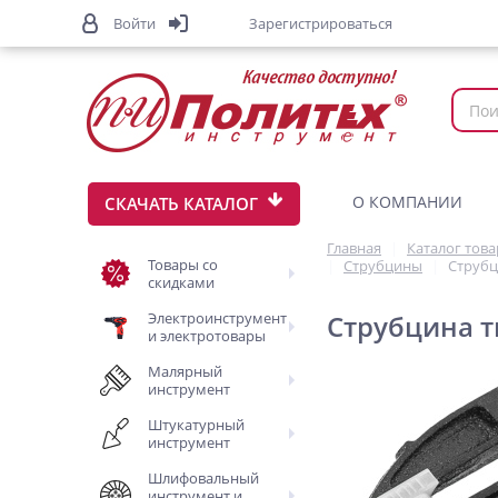
Войти
Зарегистрироваться
О КОМПАНИИ
СКАЧАТЬ КАТАЛОГ
Главная
Каталог тов
Товары со
Струбцины
Струбц
скидками
Электроинструмент
Струбцина т
и электротовары
Малярный
инструмент
Штукатурный
инструмент
Шлифовальный
инструмент и