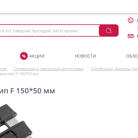
АКЦИИ
НОВОСТИ
ОБЗ
аров
Столярный и слесарный инструмент
Струбцины, зажимы, ти
ина тип F 150*50 мм
ип F 150*50 мм