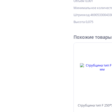
Объём 0,001
Минимальное количеств
Штрихкод 469053300433
Высота 0,075
Похожие товары
Струбцина тип F 250*