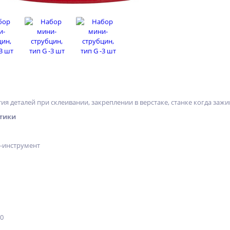
ия деталей при склеивании, закреплении в верстаке, станке когда заж
тики
х-инструмент
10