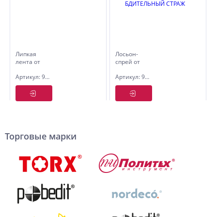
Липкая
Лосьон-
лента от
спрей от
мух с
комаров,
Артикул: 9070216
Артикул: 9070021
аттрактантом
клещей,
ARGUS 4
мошек,
шт.
москитов,
мокрецов,
слепней
50мл.
БДИТЕЛЬНЫЙ
СТРАЖ
Торговые марки