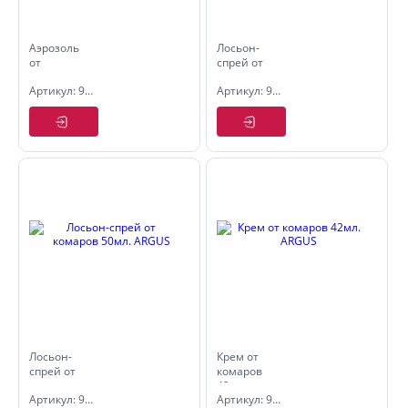
Аэрозоль
Лосьон-
от
спрей от
комаров,
комаров,
Артикул: 9070011
Артикул: 9070021
мошек и
клещей,
слепней
мошек,
100мл.
москитов,
ARGUS
мокрецов,
слепней
50мл.
БДИТЕЛЬНЫЙ
СТРАЖ
Лосьон-
Крем от
спрей от
комаров
комаров
42мл.
Артикул: 9070022
Артикул: 9070032
50мл.
ARGUS