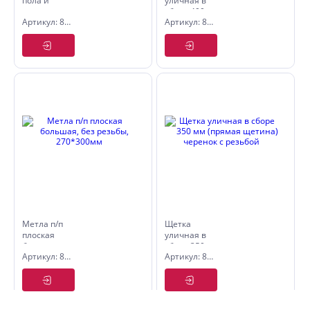
пола и
уличная в
улицы
сборе 400
Артикул: 8004512
Артикул: 8005204
Guppy
мм Guppy,
280Х50Х16
бук,
мм, бук,
черенок с
резьба
резьбой
(без
черенка)
Метла п/п
Щетка
плоская
уличная в
большая,
сборе 350
Артикул: 8006225
Артикул: 8005910
без
мм
резьбы,
(прямая
270*300мм
щетина)
черенок с
резьбой