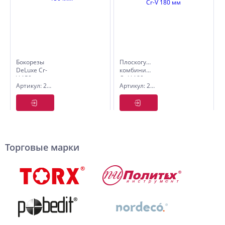
Бокорезы
Плоскогубцы
DeLuxe Cr-
комбинир.диэлектрич.Master
V 150 мм.
Cr-V 180
Артикул: 2581815
Артикул: 2585218
мм
Торговые марки