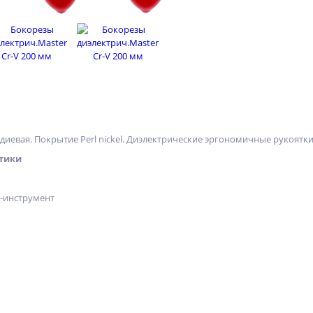
иевая. Покрытие Perl nickel. Диэлектрические эргономичные рукоятки
тики
х-инструмент