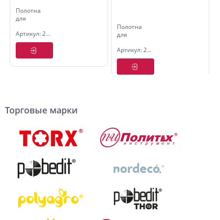
Полотна
для
электролобзика
Полотна
Артикул: 2500151
T218A,
для
HSS,
электролобзика
Pobedit
Артикул: 2500376
T244D ,
(2шт)
HCS,
Политех
(2шт)
Торговые марки