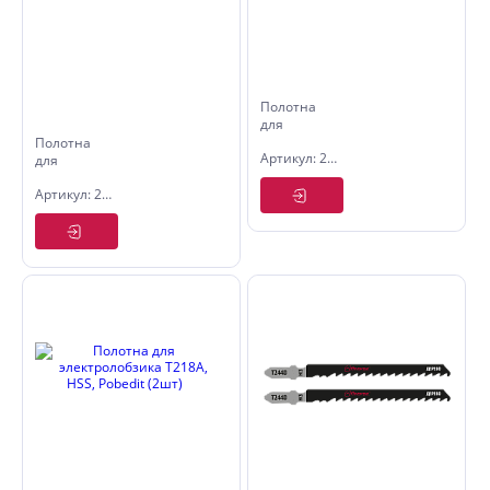
Полотна
для
электролобзика
Полотна
Артикул: 2500375
T311C ,
для
HCS,
электролобзика
Артикул: 2500272
Политех
T101BRF,
(2шт)
BIM,
Pobedit
(2шт)