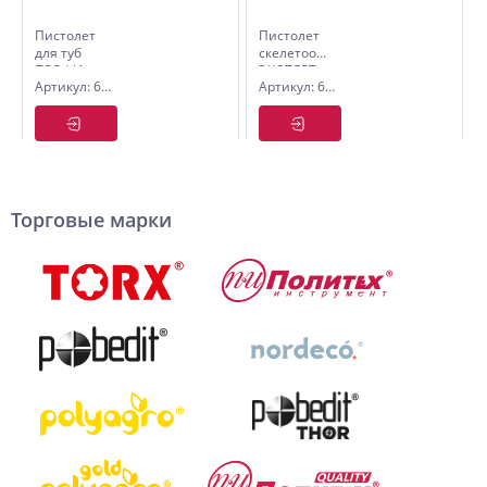
Пистолет
Пистолет
для туб
скелетообразный
ПРОФИ,
ЭКСПЕРТ,
Артикул: 6514060
Артикул: 6511003
610 мл,
320 мл,
Pobedit
Политех
Торговые марки