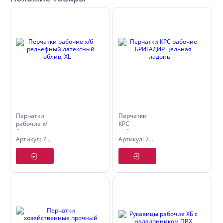
Перчатки
Перчатки
рабочие х/
КРС
б
рабочие
Артикул: 7002265
Артикул: 7001002
рельефный
БРИГАДИР
латексный
цельная
облив, XL
ладонь