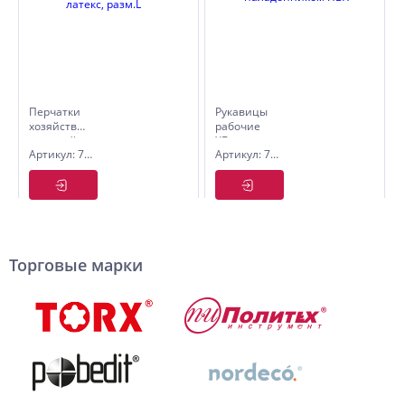
Перчатки
Рукавицы
хозяйственные
рабочие
прочный
ХБ с
Артикул: 7000113
Артикул: 7003004
латекс,
наладонником
разм.L
ПВХ
Торговые марки