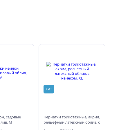
ХИТ
он, садовые
Перчатки трикотажные, акрил,
лив, M
рельефный латексный облив, с
начесом, XL