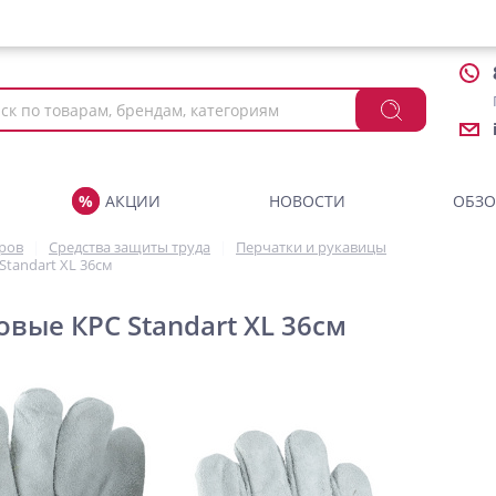
АКЦИИ
НОВОСТИ
ОБЗ
аров
Средства защиты труда
Перчатки и рукавицы
Standart XL 36см
овые КРС Standart XL 36см