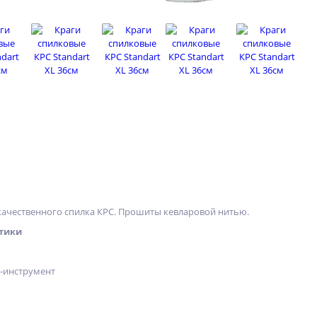
качественного спилка КРС. Прошиты кевларовой нитью.
тики
х-инструмент