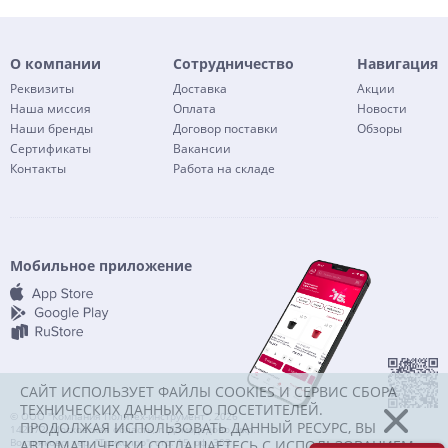
О компании
Сотрудничество
Навигация
Реквизиты
Доставка
Акции
Наша миссия
Оплата
Новости
Наши бренды
Договор поставки
Обзоры
Сертификаты
Вакансии
Контакты
Работа на складе
Мобильное приложение
САЙТ ИСПОЛЬЗУЕТ ФАЙЛЫ COOKIES И СЕРВИС СБОРА
ТЕХНИЧЕСКИХ ДАННЫХ ЕГО ПОСЕТИТЕЛЕЙ.
© ООО "Компания Политех-инструмент", 2026
ПРОДОЛЖАЯ ИСПОЛЬЗОВАТЬ ДАННЫЙ РЕСУРС, ВЫ
142072, Московская область, г. Домодедово, мкр.
Востряково, тер. "Триколор", стр. 15, оф. 303
АВТОМАТИЧЕСКИ СОГЛАШАЕТЕСЬ С ИСПОЛЬЗОВАНИЕМ