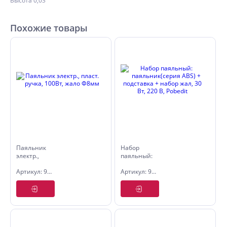
Высота 0,03
Похожие товары
Паяльник
Набор
электр.,
паяльный:
пласт.
паяльник(серия
Артикул: 9054508
Артикул: 9054575
ручка,
ABS) +
100Вт,
подставка
жало
+ набор
Ф8мм
жал, 30 Вт,
220 В,
Pobedit