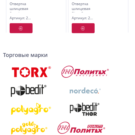
Отвертка
Отвертка
шлицевая
шлицевая
Standart,
Elite, Cr-
Артикул: 2560310
Артикул: 2565420
CS, SL
V,SL 4×200
3х100 мм.
мм
Торговые марки