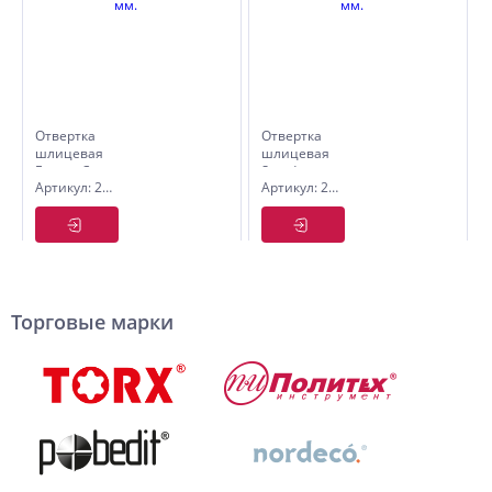
Отвертка
Отвертка
шлицевая
шлицевая
Expert, Cr-
Standart,
Артикул: 2561420
Артикул: 2560620
V, SL 4 ×
CS, SL
200 мм.
6х200 мм.
Торговые марки